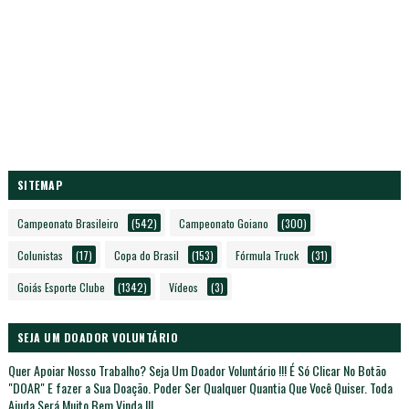
SITEMAP
Campeonato Brasileiro
(542)
Campeonato Goiano
(300)
Colunistas
(17)
Copa do Brasil
(153)
Fórmula Truck
(31)
Goiás Esporte Clube
(1342)
Vídeos
(3)
SEJA UM DOADOR VOLUNTÁRIO
Quer Apoiar Nosso Trabalho? Seja Um Doador Voluntário !!! É Só Clicar No Botão
"DOAR" E fazer a Sua Doação. Poder Ser Qualquer Quantia Que Você Quiser. Toda
Ajuda Será Muito Bem Vinda !!!