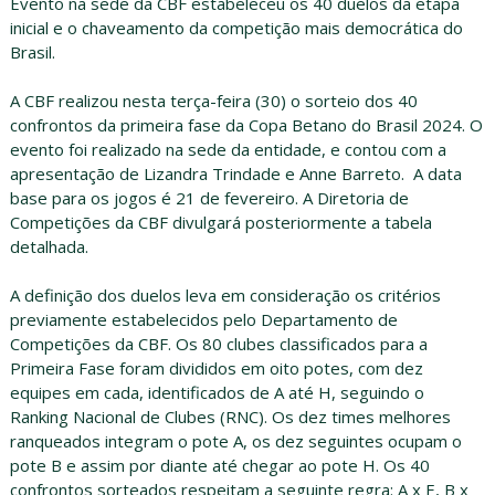
Evento na sede da CBF estabeleceu os 40 duelos da etapa
inicial e o chaveamento da competição mais democrática do
Brasil.
A CBF realizou nesta terça-feira (30) o sorteio dos 40
confrontos da primeira fase da Copa Betano do Brasil 2024. O
evento foi realizado na sede da entidade, e contou com a
apresentação de Lizandra Trindade e Anne Barreto. A data
base para os jogos é 21 de fevereiro. A Diretoria de
Competições da CBF divulgará posteriormente a tabela
detalhada.
A definição dos duelos leva em consideração os critérios
previamente estabelecidos pelo Departamento de
Competições da CBF. Os 80 clubes classificados para a
Primeira Fase foram divididos em oito potes, com dez
equipes em cada, identificados de A até H, seguindo o
Ranking Nacional de Clubes (RNC). Os dez times melhores
ranqueados integram o pote A, os dez seguintes ocupam o
pote B e assim por diante até chegar ao pote H. Os 40
confrontos sorteados respeitam a seguinte regra: A x E, B x