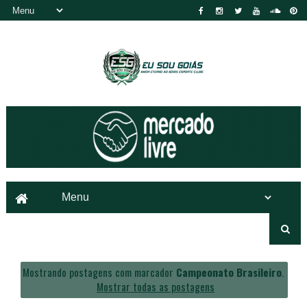
Mostrando postagens com marcador
Campeonato Brasileiro
.
Mostrar todas as postagens