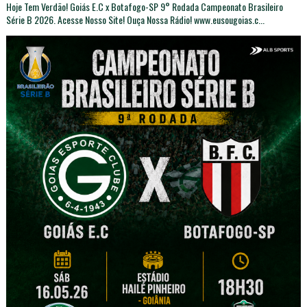
Hoje Tem Verdão! Goiás E.C x Botafogo-SP 9° Rodada Campeonato Brasileiro
Série B 2026. Acesse Nosso Site! Ouça Nossa Rádio! www.eusougoias.c...