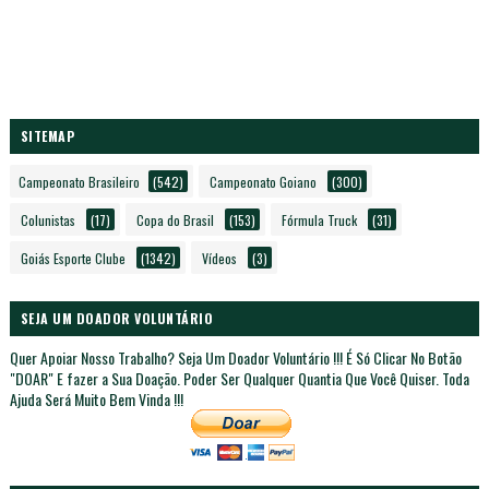
SITEMAP
Campeonato Brasileiro
(542)
Campeonato Goiano
(300)
Colunistas
(17)
Copa do Brasil
(153)
Fórmula Truck
(31)
Goiás Esporte Clube
(1342)
Vídeos
(3)
SEJA UM DOADOR VOLUNTÁRIO
Quer Apoiar Nosso Trabalho? Seja Um Doador Voluntário !!! É Só Clicar No Botão
"DOAR" E fazer a Sua Doação. Poder Ser Qualquer Quantia Que Você Quiser. Toda
Ajuda Será Muito Bem Vinda !!!