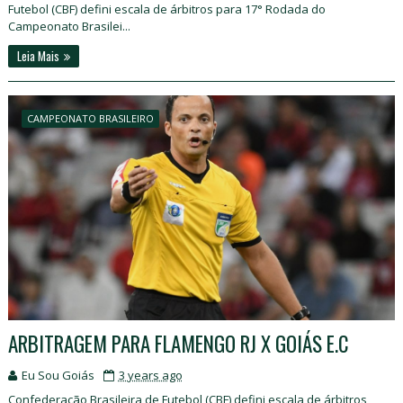
Futebol (CBF) defini escala de árbitros para 17° Rodada do
Campeonato Brasilei...
Leia Mais
CAMPEONATO BRASILEIRO
ARBITRAGEM PARA FLAMENGO RJ X GOIÁS E.C
Eu Sou Goiás
3 years ago
Confederação Brasileira de Futebol (CBF) defini escala de árbitros