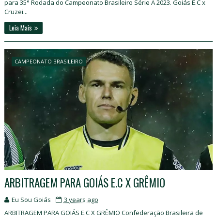
para 35° Rodada do Campeonato Brasileiro Série A 2023. Goiás E.C x
Cruzei...
Leia Mais
CAMPEONATO BRASILEIRO
ARBITRAGEM PARA GOIÁS E.C X GRÊMIO
Eu Sou Goiás
3 years ago
ARBITRAGEM PARA GOIÁS E.C X GRÊMIO Confederação Brasileira de