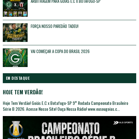
ARBITRAGEM PARA GOIÁS E.C X BOTAFOGO-SP
Unknown
Maio 16, 2026
FORÇA NOSSO PAREDÃO TADEU!
Unknown
Maio 16, 2026
VAI COMEÇAR A COPA DO BRASIL 2026
Unknown
Fevereiro 17, 2026
EM DESTAQUE
HOJE TEM VERDÃO!
Hoje Tem Verdão! Goiás E.C x Botafogo-SP 9° Rodada Campeonato Brasileiro
Série B 2026. Acesse Nosso Site! Ouça Nossa Rádio! www.eusougoias.c...