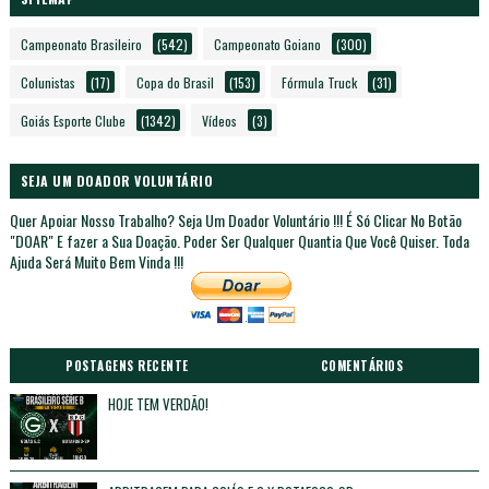
Campeonato Brasileiro
(542)
Campeonato Goiano
(300)
Colunistas
(17)
Copa do Brasil
(153)
Fórmula Truck
(31)
Goiás Esporte Clube
(1342)
Vídeos
(3)
SEJA UM DOADOR VOLUNTÁRIO
Quer Apoiar Nosso Trabalho? Seja Um Doador Voluntário !!! É Só Clicar No Botão
"DOAR" E fazer a Sua Doação. Poder Ser Qualquer Quantia Que Você Quiser. Toda
Ajuda Será Muito Bem Vinda !!!
POSTAGENS RECENTE
COMENTÁRIOS
HOJE TEM VERDÃO!
Unknown
Maio 16, 2026