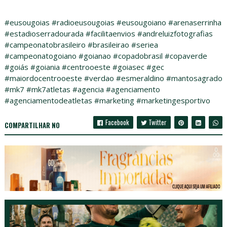
#eusougoias #radioeusougoias #eusougoiano #arenaserrinha
#estadioserradourada #facilitaenvios #andreluizfotografias
#campeonatobrasileiro #brasileirao #seriea
#campeonatogoiano #goianao #copadobrasil #copaverde
#goiás #goiania #centrooeste #goiasec #gec
#maiordocentrooeste #verdao #esmeraldino #mantosagrado
#mk7 #mk7atletas #agencia #agenciamento
#agenciamentodeatletas #marketing #marketingesportivo
Facebook
Twitter
COMPARTILHAR NO