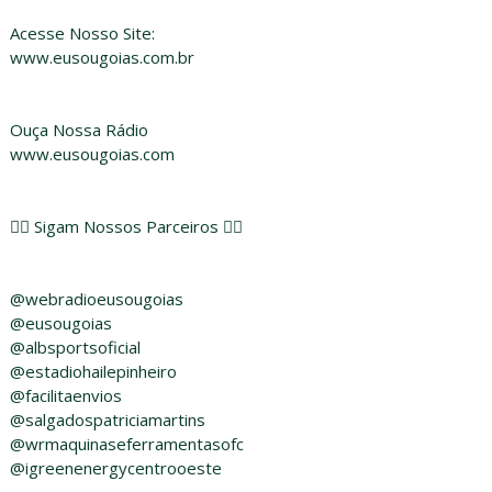
Acesse Nosso Site:
www.eusougoias.com.br
Ouça Nossa Rádio
www.eusougoias.com
👇🏻 Sigam Nossos Parceiros 👇🏻
@webradioeusougoias
@eusougoias
@albsportsoficial
@estadiohailepinheiro
@facilitaenvios
@salgadospatriciamartins
@wrmaquinaseferramentasofc
@igreenenergycentrooeste